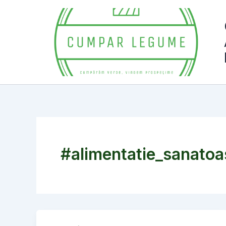
Skip
to
content
#alimentatie_sanatoa