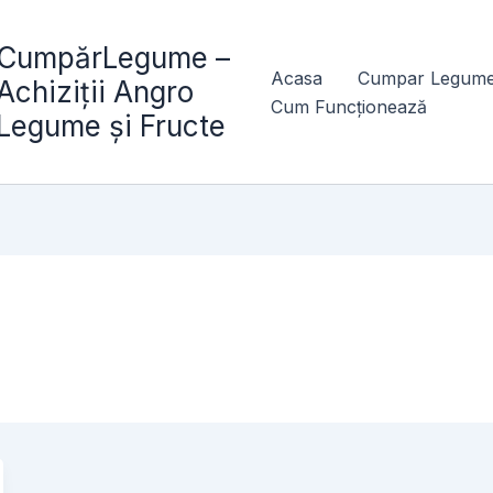
CumpărLegume –
Acasa
Cumpar Legume
Achiziții Angro
Cum Funcționează
Legume și Fructe