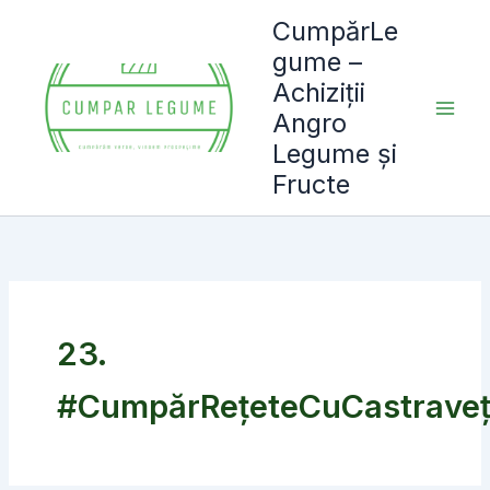
Skip
CumpărLe
to
gume –
content
Achiziții
Angro
Legume și
Fructe
23.
#CumpărRețeteCuCastraveț