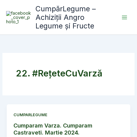
Skip
CumpărLegume –
to
Achiziții Angro
content
Legume și Fructe
22. #RețeteCuVarză
CUMPARLEGUME
Cumparam Varza. Cumparam
Castraveti. Martie 2024.