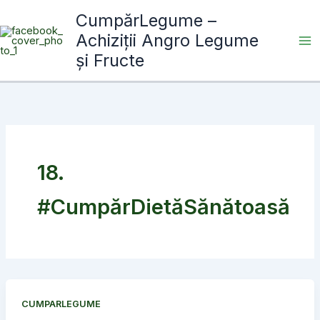
Skip
CumpărLegume –
to
Achiziții Angro Legume
content
și Fructe
18.
#CumpărDietăSănătoasă
CUMPARLEGUME