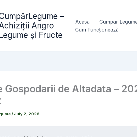
CumpărLegume –
Acasa
Cumpar Legume
Achiziții Angro
Cum Funcționează
Legume și Fructe
e Gospodarii de Altadata – 20
2
egume
/
July 2, 2026