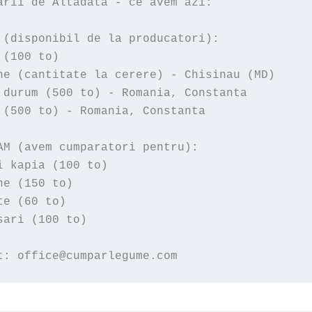
arii de Altadata - ce avem azi:

 (disponibil de la producatori):

 (100 to)

ne (cantitate la cerere) - Chisinau (MD)

 durum (500 to) - Romania, Constanta

 (500 to) - Romania, Constanta

AM (avem cumparatori pentru):

i kapia (100 to)

ne (150 to)

te (60 to)

sari (100 to)

t: office@cumparlegume.com