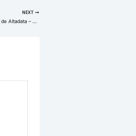
NEXT
Oferte Gospodarii de Altadata – 2026-07-10