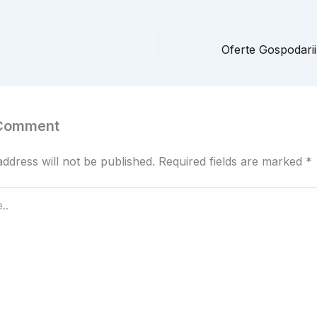
 Comment
ddress will not be published.
Required fields are marked
*