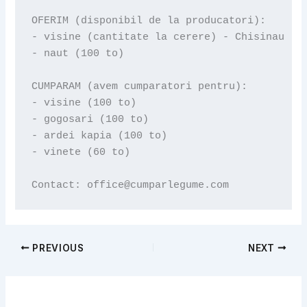
OFERIM (disponibil de la producatori):

- visine (cantitate la cerere) - Chisinau (MD
- naut (100 to)

CUMPARAM (avem cumparatori pentru):

- visine (100 to)

- gogosari (100 to)

- ardei kapia (100 to)

- vinete (60 to)

Contact: office@cumparlegume.com
PREVIOUS
NEXT