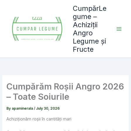
Skip
CumpărLe
to
gume –
content
Achiziții
Angro
Legume și
Fructe
Cumpărăm Roșii Angro 2026
– Toate Soiurile
By
apaminerala
/
July 30, 2026
Achiziționăm roșii în cantități mari