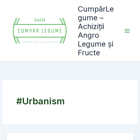
Skip
CumpărLe
to
gume –
content
Achiziții
Angro
Legume și
Fructe
#Urbanism