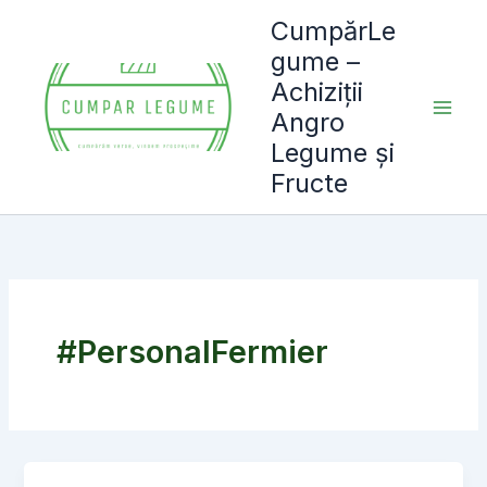
Skip
CumpărLe
to
gume –
content
Achiziții
Angro
Legume și
Fructe
#PersonalFermier