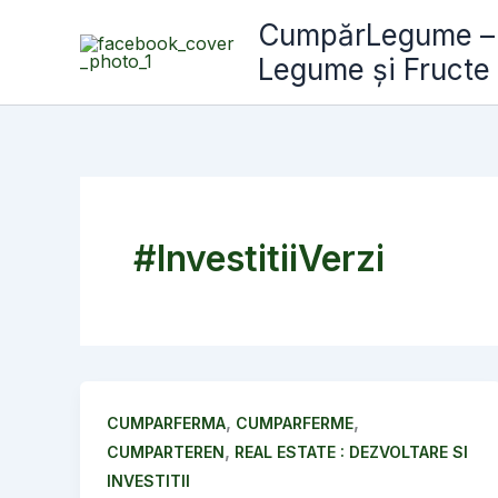
Skip
CumpărLegume – A
to
Legume și Fructe
content
#InvestitiiVerzi
,
,
CUMPARFERMA
CUMPARFERME
,
CUMPARTEREN
REAL ESTATE : DEZVOLTARE SI
INVESTITII