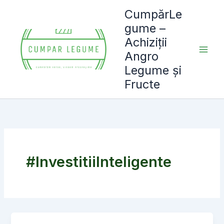
Skip
CumpărLe
to
gume –
content
Achiziții
Angro
Legume și
Fructe
#InvestitiiInteligente