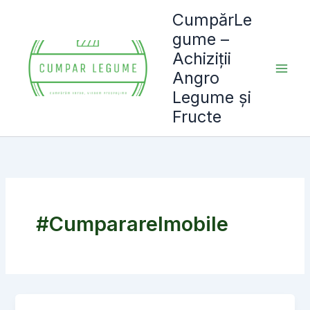
Skip
CumpărLe
to
gume –
content
Achiziții
Angro
Legume și
Fructe
#CumparareImobile