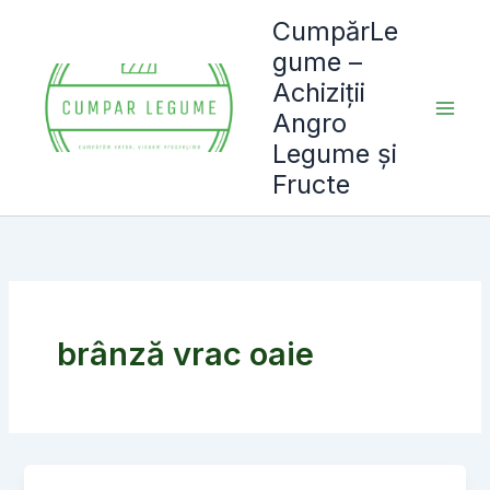
Skip
CumpărLe
to
gume –
content
Achiziții
Angro
Legume și
Fructe
brânză vrac oaie