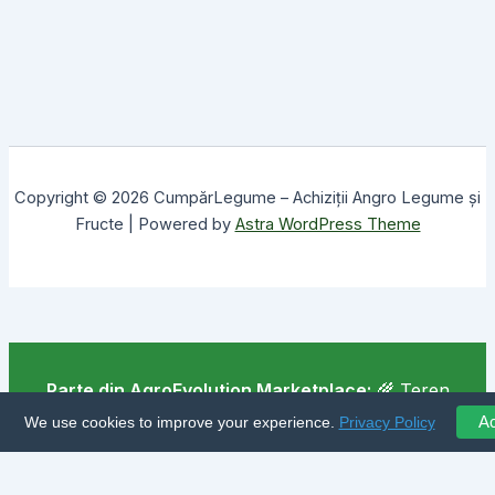
Copyright © 2026 CumpărLegume – Achiziții Angro Legume și
Fructe | Powered by
Astra WordPress Theme
Parte din AgroEvolution Marketplace:
🌾 Teren
agricol
·
🚜 Ferme executare
·
📋 Catalog
We use cookies to improve your experience.
Privacy Policy
Ac
producatori