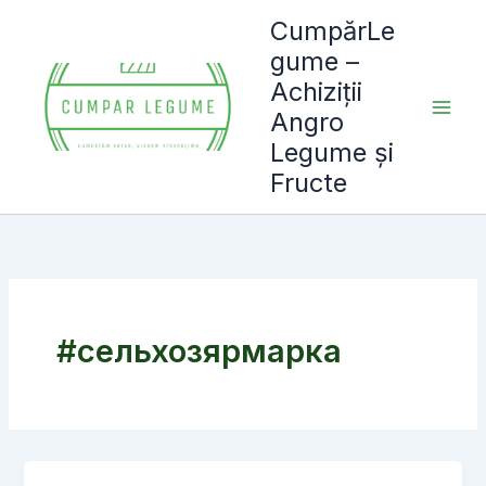
Skip
CumpărLe
to
gume –
content
Achiziții
Angro
Legume și
Fructe
#сельхозярмарка